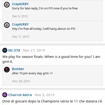
CrapAtRBY
Sorry for late reply, I'm on PO now if you're free
Dec 9, 2015
CrapAtRBY
Hey I'm free all today, I will hang about on PO
Dec 11, 2015
Mr.378
Nov 27, 2015
M
We play for season finals. When is a good time for you? I am
gmt-6.
Bomber
after 10 pm every day gmt +1
Nov 28, 2015
Charrol Astra
Nov 3, 2015
C
Direi di giocare dopo la Champions verso le 11 che stasera c'è