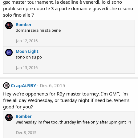
gsc master tournament, la deadline è venerdì, io ci sono
pratik sempre dopo le 3 a parte domani e giovedì che ci sono
solo fino alle 7
Bomber
domani sera mi sta bene
Jan 12, 2016
Moon Light
M
sono on su po
Jan 13, 2016
CrapAtRBY
Dec 6, 2015
Hey we're opponents for RBy master tourney, I'm GMT, i'm
free all day Wednesday, or tuesday night if need be. When's
good for you?
Bomber
wednesday im free too, thursday im free only after 3pm gmt +1
Dec 8, 2015