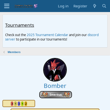
Log in
Register
Tournaments
Check out the
2025 Tournament Calendar
and join our
discord
server
to participate in our tournaments!
Members
Bomber
Emeritus
3
1
3
1
2