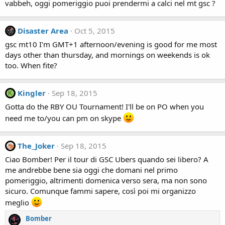
vabbeh, oggi pomeriggio puoi prendermi a calci nel mt gsc ?
Disaster Area
Oct 5, 2015
gsc mt10 I'm GMT+1 afternoon/evening is good for me most
days other than thursday, and mornings on weekends is ok
too. When fite?
Kingler
Sep 18, 2015
K
Gotta do the RBY OU Tournament! I'll be on PO when you
need me to/you can pm on skype
The_Joker
Sep 18, 2015
Ciao Bomber! Per il tour di GSC Ubers quando sei libero? A
me andrebbe bene sia oggi che domani nel primo
pomeriggio, altrimenti domenica verso sera, ma non sono
sicuro. Comunque fammi sapere, così poi mi organizzo
meglio
Bomber