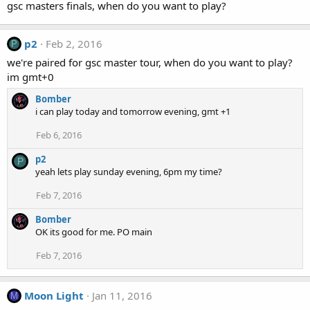
gsc masters finals, when do you want to play?
p2
Feb 2, 2016
P
we're paired for gsc master tour, when do you want to play?
im gmt+0
Bomber
i can play today and tomorrow evening, gmt +1
Feb 6, 2016
p2
P
yeah lets play sunday evening, 6pm my time?
Feb 7, 2016
Bomber
OK its good for me. PO main
Feb 7, 2016
Moon Light
Jan 11, 2016
M