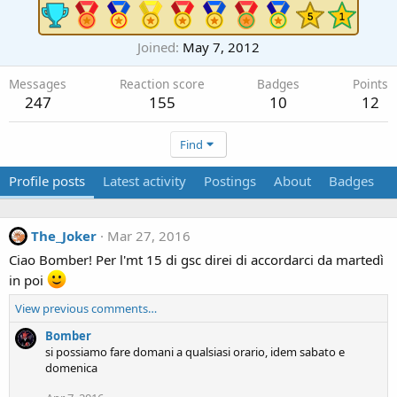
Joined
May 7, 2012
Messages
Reaction score
Badges
Points
247
155
10
12
Find
Profile posts
Latest activity
Postings
About
Badges
The_Joker
Mar 27, 2016
Ciao Bomber! Per l'mt 15 di gsc direi di accordarci da martedì
in poi
View previous comments…
Bomber
si possiamo fare domani a qualsiasi orario, idem sabato e
domenica