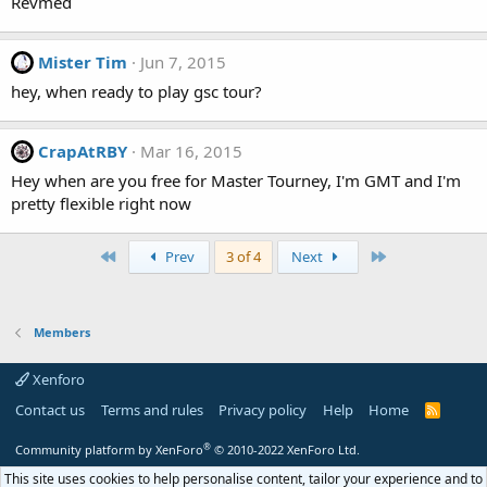
Revmed
Mister Tim
Jun 7, 2015
hey, when ready to play gsc tour?
CrapAtRBY
Mar 16, 2015
Hey when are you free for Master Tourney, I'm GMT and I'm
pretty flexible right now
First
Last
Prev
3 of 4
Next
Members
Xenforo
Contact us
Terms and rules
Privacy policy
Help
Home
R
S
S
®
Community platform by XenForo
© 2010-2022 XenForo Ltd.
This site uses cookies to help personalise content, tailor your experience and to